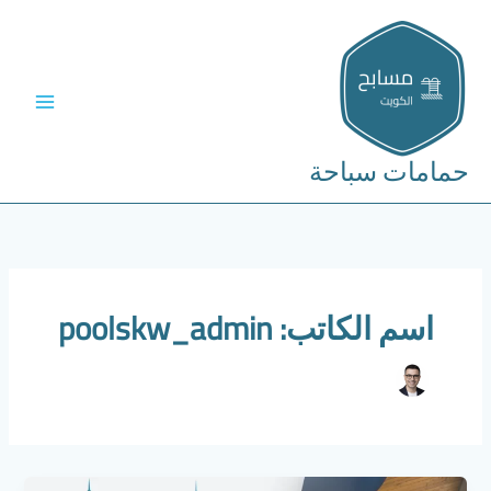
خطي
لى
لمحتوى
حمامات سباحة
اسم الكاتب: poolskw_admin